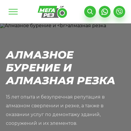
Найти
Поиск по сайту
АЛМАЗНОЕ
БУРЕНИЕ И
АЛМАЗНАЯ РЕЗКА
15 лет опыта и безупречная репутация в
алмазном сверлении и резке, а также в
оказании услуг по демонтажу зданий,
Оставить заявку
Оставить заявку
сооружений и их элементов.
Оставить заявку
Оставить заявку
Оставить заявку