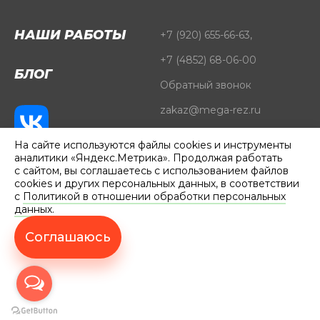
НАШИ РАБОТЫ
+7 (920) 655-66-63
,
+7 (4852) 68-06-00
БЛОГ
Обратный звонок
zakaz@mega-rez.ru
Оперативный выезд в
На сайте используются файлы cookies и инструменты
города
аналитики «Яндекс.Метрика». Продолжая работать
с сайтом, вы соглашаетесь с использованием файлов
cookies и других персональных данных, в соответствии
с
Политикой в отношении обработки персональных
данных.
Соглашаюсь
Официальный сайт компании
ОПЕРАТИВНЫЙ ВЫЕЗД
© ООО «МЕГА-РЕЗ», 2026
В
ГОРОДА
Создание сайта